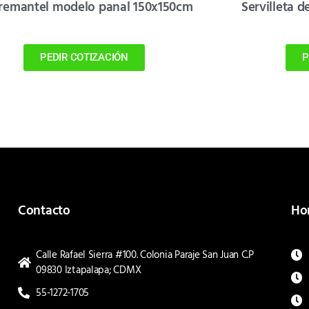
remantel modelo panal 150x150cm
Servilleta d
PEDIR COTIZACIÓN
P
Contacto
Ho
Calle Rafael Sierra #100. Colonia Paraje San Juan C.P
09830 Iztapalapa; CDMX
55-1272-1705